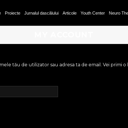
e
Proiecte
Jurnalul dascălului
Articole
Youth Center
Neuro Th
MY ACCOUNT
umele tău de utilizator sau adresa ta de email. Vei primi 