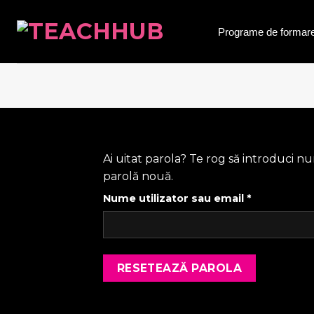
Skip
to
Programe de formar
content
Ai uitat parola? Te rog să introduci n
parolă nouă.
Obligatoriu
Nume utilizator sau email
*
RESETEAZĂ PAROLA