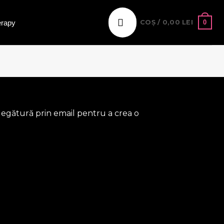
erapy
0
COȘ /
0,00
LEI
o legătură prin email pentru a crea o